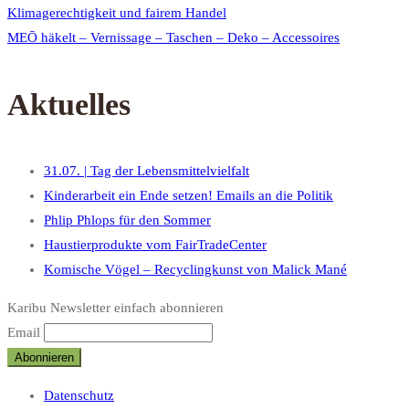
Klimagerechtigkeit und fairem Handel
MEŌ häkelt – Vernissage – Taschen – Deko – Accessoires
Aktuelles
31.07. | Tag der Lebensmittelvielfalt
Kinderarbeit ein Ende setzen! Emails an die Politik
Phlip Phlops für den Sommer
Haustierprodukte vom FairTradeCenter
Komische Vögel – Recyclingkunst von Malick Mané
Karibu Newsletter einfach abonnieren
Email
Datenschutz