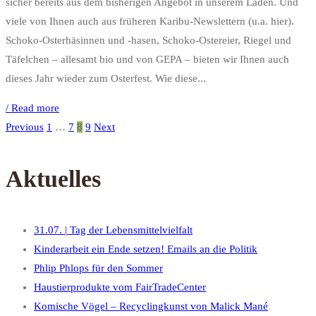
sicher bereits aus dem bisherigen Angebot in unserem Laden. Und
viele von Ihnen auch aus früheren Karibu-Newslettern (u.a. hier).
Schoko-Osterhäsinnen und -hasen, Schoko-Ostereier, Riegel und
Täfelchen – allesamt bio und von GEPA – bieten wir Ihnen auch
dieses Jahr wieder zum Osterfest. Wie diese...
/ Read more
Previous
1
…
7
8
9
Next
Aktuelles
31.07. | Tag der Lebensmittelvielfalt
Kinderarbeit ein Ende setzen! Emails an die Politik
Phlip Phlops für den Sommer
Haustierprodukte vom FairTradeCenter
Komische Vögel – Recyclingkunst von Malick Mané