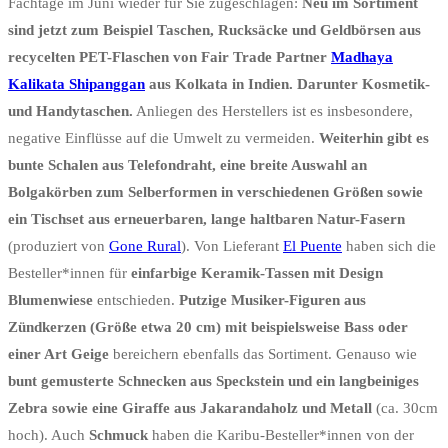
Fachtage im Juni wieder für Sie zugeschlagen:
Neu im Sortiment
sind jetzt zum Beispiel Taschen, Rucksäcke und Geldbörsen aus
recycelten PET-Flaschen von Fair Trade Partner
Madhaya
Kalikata Shipanggan
aus Kolkata in Indien. Darunter Kosmetik-
und Handytaschen.
Anliegen des Herstellers ist es insbesondere,
negative Einflüsse auf die Umwelt zu vermeiden.
Weiterhin gibt es
bunte Schalen aus Telefondraht, eine breite Auswahl an
Bolgakörben zum Selberformen in verschiedenen Größen sowie
ein Tischset aus erneuerbaren, lange haltbaren Natur-Fasern
(produziert von
Gone Rural
). Von Lieferant
El Puente
haben sich die
Besteller*innen für
einfarbige Keramik-Tassen mit Design
Blumenwiese
entschieden.
Putzige Musiker-Figuren aus
Zündkerzen (Größe etwa 20 cm) mit beispielsweise Bass oder
einer Art Geige
bereichern ebenfalls das Sortiment. Genauso wie
bunt gemusterte Schnecken aus Speckstein und ein langbeiniges
Zebra sowie eine Giraffe aus Jakarandaholz und Metall
(ca. 30cm
hoch). Auch
Schmuck
haben die Karibu-Besteller*innen von der